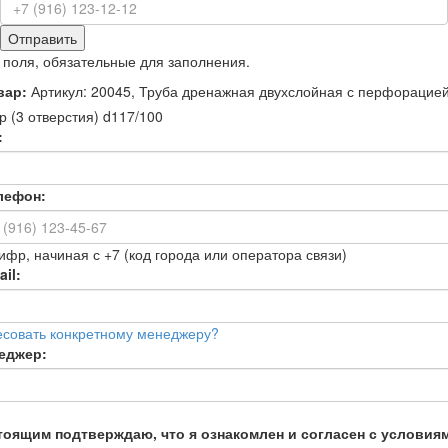
Отправить
 поля, обязательные для заполнения.
вар:
Артикул: 20045, Труба дренажная двухслойная с перфорацие
р (3 отверстия) d117/100
:
лефон:
ифр, начиная с +7 (код города или оператора связи)
il:
есовать конкретному менеджеру?
еджер:
тоящим подтверждаю, что я ознакомлен и согласен с условия