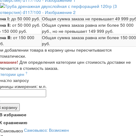
на Ⅰ:
до 50 000 руб.
Общая сумма заказа не превышает
49 999 руб
ена Ⅱ:
от 50 000 руб.
Общая сумма заказа равна или более
50 000
 150 000 руб.
руб.
, но не превышает
149 999 руб.
ена Ⅲ:
от 150 000
Общая сумма заказа равна или более
150 000
б.
руб.
и добавлении товара в корзину цены пересчитываются
томатически.
нимание!
Для определения категории цен стоимость доставки не
лючается в стоимость заказа.
?
атегории цен
ена:
по запросу
диницы измерения:
м.п.
-
В корзину
В избранное
К сравнению
Самовывоз: Возможен