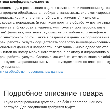
итики конфиденциальности:
оящим я даю разрешение в целях заключения и исполнения догов
и-продажи обрабатывать - собирать, записывать, систематизироват
пливать, хранить, уточнять (обновлять, изменять), извлекать,
льзовать, передавать (в том числе поручать обработку другим лица
личивать, блокировать, удалять, уничтожать - мои персональные
ные: фамилию, имя, номера домашнего и мобильного телефонов,
с электронной почты. Также я разрешаю в целях информирования
рах, работах, услугах осуществлять обработку вышеперечисленны
ональных данных и направлять на указанный мною адрес электро
ты и/или на номер мобильного телефона рекламу и информацию о
рах, работах, услугах. Согласие может быть отозвано мною в любо
ент путем направления письменного уведомления по электронном
су компании.
итика обработки персональных данных
Подробное описание товара
Труба гофрированная двухслойная SN8 с перфорацией без
раструба. Для соединения требуется муфта.