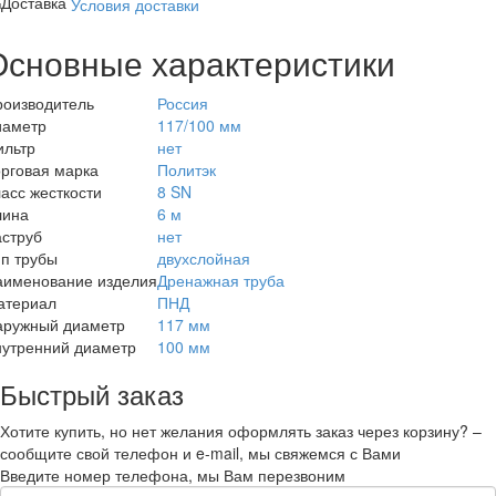
Условия доставки
Основные характеристики
роизводитель
Россия
иаметр
117/100 мм
ильтр
нет
рговая марка
Политэк
асс жесткости
8 SN
лина
6 м
аструб
нет
п трубы
двухслойная
аименование изделия
Дренажная труба
атериал
ПНД
аружный диаметр
117 мм
нутренний диаметр
100 мм
Быстрый заказ
Хотите купить, но нет желания оформлять заказ через корзину? –
сообщите свой телефон и e-mail, мы свяжемся с Вами
Введите номер телефона, мы Вам перезвоним