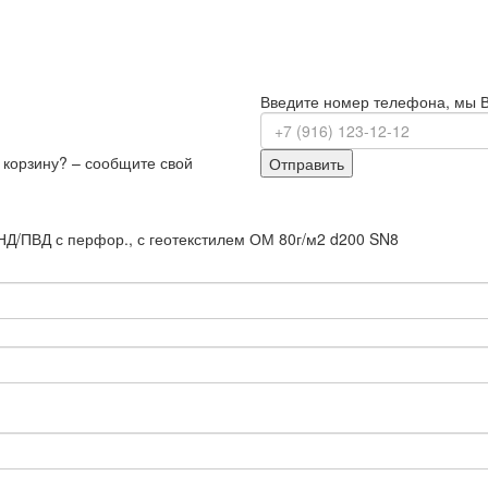
Введите номер телефона, мы 
з корзину? – сообщите свой
Отправить
НД/ПВД с перфор., с геотекстилем ОМ 80г/м2 d200 SN8