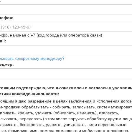
:
лефон:
ифр, начиная с +7 (код города или оператора связи)
il:
есовать конкретному менеджеру?
еджер:
тоящим подтверждаю, что я ознакомлен и согласен с условия
итики конфиденциальности:
оящим я даю разрешение в целях заключения и исполнения догов
и-продажи обрабатывать - собирать, записывать, систематизироват
пливать, хранить, уточнять (обновлять, изменять), извлекать,
льзовать, передавать (в том числе поручать обработку другим лица
личивать, блокировать, удалять, уничтожать - мои персональные
ные: фамилию, имя, номера домашнего и мобильного телефонов,