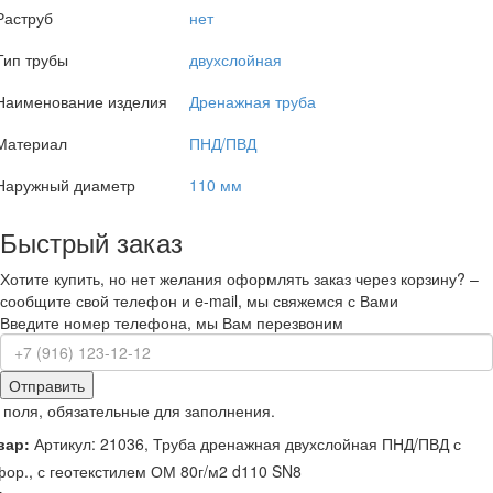
Раструб
нет
Тип трубы
двухслойная
Наименование изделия
Дренажная труба
Материал
ПНД/ПВД
Наружный диаметр
110 мм
Быстрый заказ
Хотите купить, но нет желания оформлять заказ через корзину? –
сообщите свой телефон и e-mail, мы свяжемся с Вами
Введите номер телефона, мы Вам перезвоним
Отправить
 поля, обязательные для заполнения.
вар:
Артикул: 21036, Труба дренажная двухслойная ПНД/ПВД с
ор., с геотекстилем ОМ 80г/м2 d110 SN8