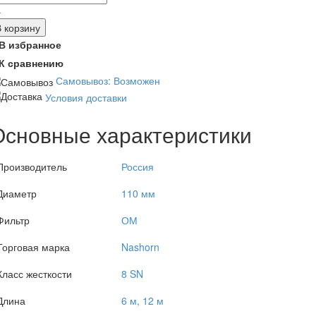
-
В корзину
В избранное
К сравнению
Самовывоз: Возможен
Условия доставки
Основные характеристики
Производитель
Россия
Диаметр
110 мм
Фильтр
ОМ
Торговая марка
Nashorn
Класс жесткости
8 SN
Длина
6 м, 12 м