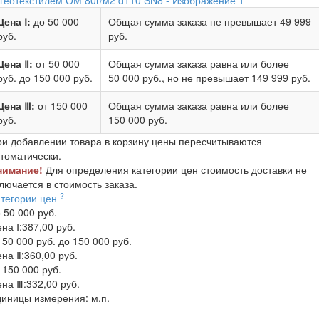
Цена Ⅰ:
до 50 000
Общая сумма заказа не превышает
49 999
руб.
руб.
Цена Ⅱ:
от 50 000
Общая сумма заказа равна или более
руб.
до 150 000 руб.
50 000 руб.
, но не превышает
149 999 руб.
Цена Ⅲ:
от 150 000
Общая сумма заказа равна или более
руб.
150 000 руб.
и добавлении товара в корзину цены пересчитываются
томатически.
нимание!
Для определения категории цен стоимость доставки не
лючается в стоимость заказа.
?
атегории цен
 50 000 руб.
на Ⅰ:
387,00 руб.
 50 000 руб. до 150 000 руб.
на Ⅱ:
360,00 руб.
 150 000 руб.
на Ⅲ:
332,00 руб.
диницы измерения:
м.п.