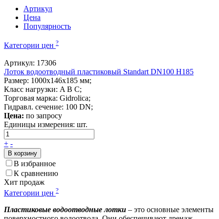
Артикул
Цена
Популярность
?
Категории цен
Артикул: 17306
Лоток водоотводный пластиковый Standart DN100 H185
Размер: 1000x146x185 мм;
Класс нагрузки: A B C;
Торговая марка: Gidrolica;
Гидравл. сечение: 100 DN;
Цена:
по запросу
Единицы измерения:
шт.
+
-
В корзину
В избранное
К сравнению
Хит продаж
?
Категории цен
Пластиковые водоотводные лотки
– это основные элементы
поверхностного водоотвода. Они обеспечивают дренаж