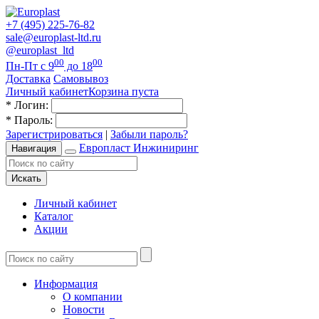
+7 (495) 225-76-82
sale@europlast-ltd.ru
@europlast_ltd
00
00
Пн-Пт с 9
до 18
Доставка
Самовывоз
Личный кабинет
Корзина пуста
*
Логин:
*
Пароль:
Зарегистрироваться
|
Забыли пароль?
Европласт Инжиниринг
Навигация
Искать
Личный кабинет
Каталог
Акции
Информация
О компании
Новости