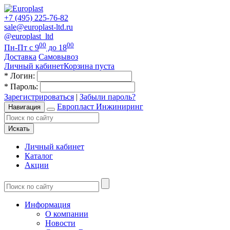
+7 (495) 225-76-82
sale@europlast-ltd.ru
@europlast_ltd
00
00
Пн-Пт с 9
до 18
Доставка
Самовывоз
Личный кабинет
Корзина пуста
*
Логин:
*
Пароль:
Зарегистрироваться
|
Забыли пароль?
Европласт Инжиниринг
Навигация
Искать
Личный кабинет
Каталог
Акции
Информация
О компании
Новости