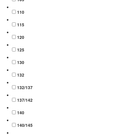
110
115
120
125
130
132
132/137
137/142
140
140/145