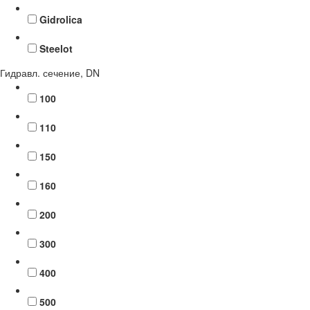
Gidrolica
Steelot
Гидравл. сечение, DN
100
110
150
160
200
300
400
500