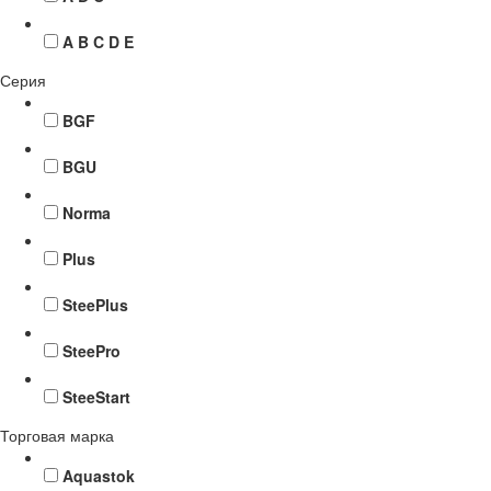
A B C D E
Серия
BGF
BGU
Norma
Plus
SteePlus
SteePro
SteeStart
Торговая марка
Aquastok