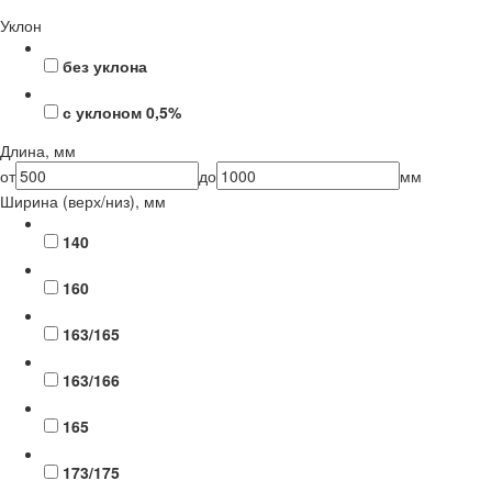
Уклон
без уклона
с уклоном 0,5%
Длина, мм
от
до
мм
Ширина (верх/низ), мм
140
160
163/165
163/166
165
173/175