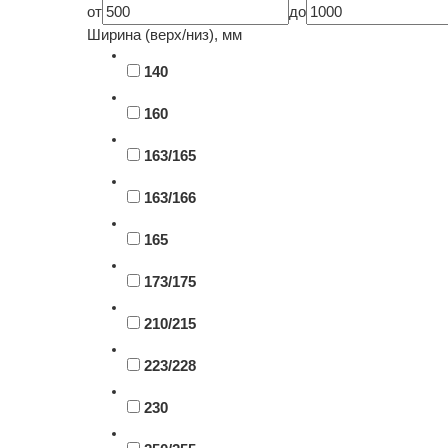
от
до
Ширина (верх/низ), мм
140
160
163/165
163/166
165
173/175
210/215
223/228
230