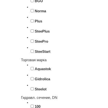
BGU
Norma
Plus
SteePlus
SteePro
SteeStart
Торговая марка
Aquastok
Gidrolica
Steelot
Гидравл. сечение, DN
100