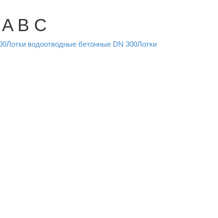
 A B C
00
Лотки водоотводные бетонные DN 300
Лотки