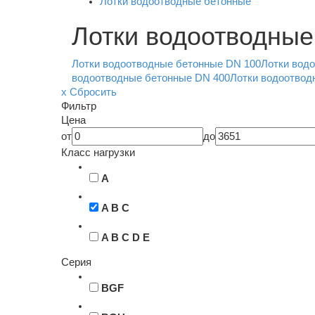
Лотки водоотводные бетонные
Лотки водоотводные
Лотки водоотводные бетонные DN 100
Лотки вод
водоотводные бетонные DN 400
Лотки водоотвод
x Сбросить
Фильтр
Цена
от
до
Класс нагрузки
A
A B C
A B C D E
Серия
BGF