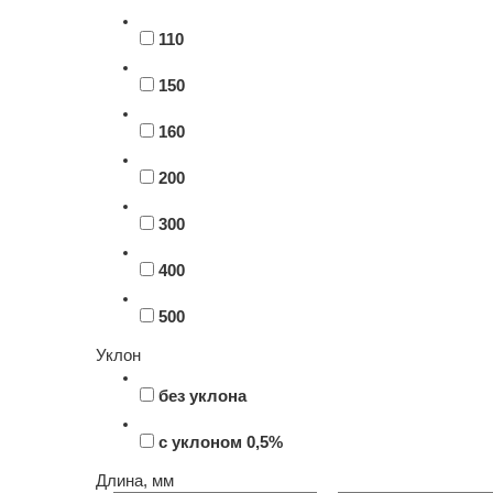
110
150
160
200
300
400
500
Уклон
без уклона
с уклоном 0,5%
Длина, мм