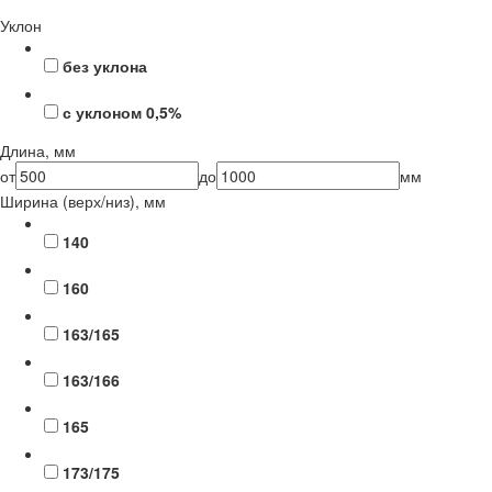
Уклон
без уклона
с уклоном 0,5%
Длина, мм
от
до
мм
Ширина (верх/низ), мм
140
160
163/165
163/166
165
173/175