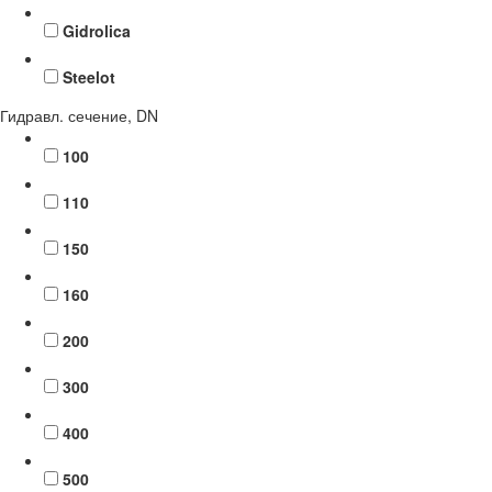
Gidrolica
Steelot
Гидравл. сечение, DN
100
110
150
160
200
300
400
500