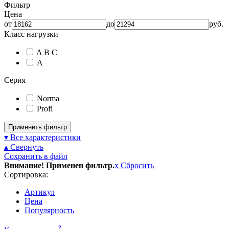
Фильтр
Цена
от
до
руб.
Класс нагрузки
A B C
А
Серия
Norma
Profi
Применить фильтр
▾ Все характеристики
▴ Свернуть
Сохранить в файл
Внимание! Применен фильтр.
x
Сбросить
Сортировка:
Артикул
Цена
Популярность
?