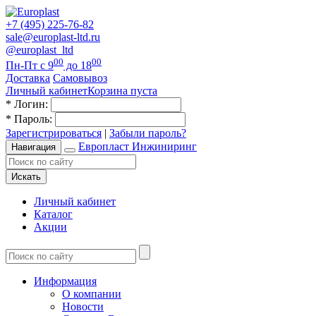
+7 (495) 225-76-82
sale@europlast-ltd.ru
@europlast_ltd
00
00
Пн-Пт с 9
до 18
Доставка
Самовывоз
Личный кабинет
Корзина пуста
*
Логин:
*
Пароль:
Зарегистрироваться
|
Забыли пароль?
Европласт Инжиниринг
Навигация
Искать
Личный кабинет
Каталог
Акции
Информация
О компании
Новости