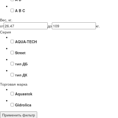
A B C
Вес, кг.
от
до
кг.
Серия
AQUA-TECH
Street
тип ДБ
тип ДК
Торговая марка
Aquastok
Gidrolica
Применить фильтр