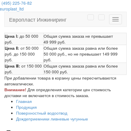
 (495) 225-76-82
uroplast_ltd
Европласт Инжиниринг
Навига
Цена Ⅰ:
до 50 000
Общая сумма заказа не превышает
руб.
49 999 руб.
Цена Ⅱ:
от 50 000
Общая сумма заказа равна или более
руб.
до 150 000
50 000 руб.
, но не превышает
149 999
руб.
руб.
Цена Ⅲ:
от 150 000
Общая сумма заказа равна или более
руб.
150 000 руб.
При добавлении товара в корзину цены пересчитываются
автоматически.
Внимание!
Для определения категории цен стоимость
доставки не включается в стоимость заказа.
Главная
Продукция
Поверхностный водоотвод
Дождеприемники ливневые чугунные