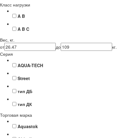
Класс нагрузки
A B
A B C
Вес, кг.
от
до
кг.
Серия
AQUA-TECH
Street
тип ДБ
тип ДК
Торговая марка
Aquastok