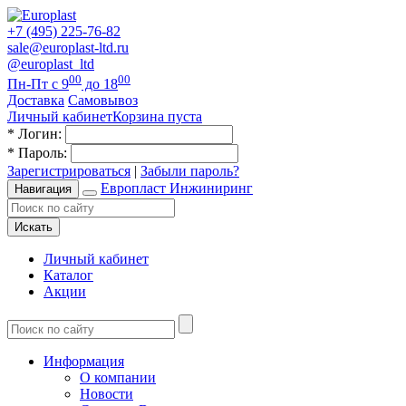
+7 (495) 225-76-82
sale@europlast-ltd.ru
@europlast_ltd
00
00
Пн-Пт с 9
до 18
Доставка
Самовывоз
Личный кабинет
Корзина пуста
*
Логин:
*
Пароль:
Зарегистрироваться
|
Забыли пароль?
Европласт Инжиниринг
Навигация
Искать
Личный кабинет
Каталог
Акции
Информация
О компании
Новости