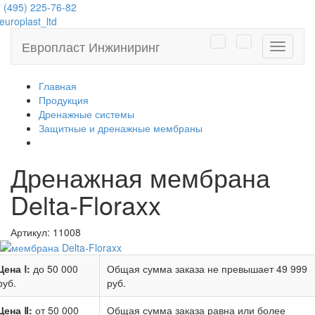
 (495) 225-76-82
uroplast_ltd
Европласт Инжиниринг
Навига
Главная
Продукция
Дренажные системы
Защитные и дренажные мембраны
Дренажная мембрана
Delta-Floraxx
Артикул:
11008
Цена Ⅰ:
до 50 000
Общая сумма заказа не превышает
49 999
руб.
руб.
Цена Ⅱ:
от 50 000
Общая сумма заказа равна или более