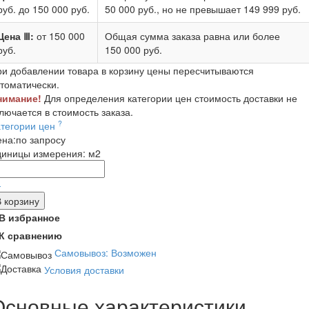
руб.
до 150 000 руб.
50 000 руб.
, но не превышает
149 999 руб.
Цена Ⅲ:
от 150 000
Общая сумма заказа равна или более
руб.
150 000 руб.
и добавлении товара в корзину цены пересчитываются
томатически.
нимание!
Для определения категории цен стоимость доставки не
лючается в стоимость заказа.
?
атегории цен
ена:
по запросу
диницы измерения:
м2
-
В корзину
В избранное
К сравнению
Самовывоз: Возможен
Условия доставки
Основные характеристики