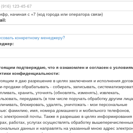
ифр, начиная с +7 (код города или оператора связи)
il:
есовать конкретному менеджеру?
еджер:
тоящим подтверждаю, что я ознакомлен и согласен с условия
итики конфиденциальности:
оящим я даю разрешение в целях заключения и исполнения догов
и-продажи обрабатывать - собирать, записывать, систематизироват
пливать, хранить, уточнять (обновлять, изменять), извлекать,
льзовать, передавать (в том числе поручать обработку другим лица
личивать, блокировать, удалять, уничтожать - мои персональные
ные: фамилию, имя, номера домашнего и мобильного телефонов,
с электронной почты. Также я разрешаю в целях информирования
рах, работах, услугах осуществлять обработку вышеперечисленны
ональных данных и направлять на указанный мною адрес электро