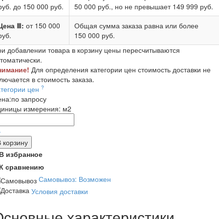
руб.
до 150 000 руб.
50 000 руб.
, но не превышает
149 999 руб.
Цена Ⅲ:
от 150 000
Общая сумма заказа равна или более
руб.
150 000 руб.
и добавлении товара в корзину цены пересчитываются
томатически.
нимание!
Для определения категории цен стоимость доставки не
лючается в стоимость заказа.
?
атегории цен
ена:
по запросу
диницы измерения:
м2
-
В корзину
В избранное
К сравнению
Самовывоз: Возможен
Условия доставки
Основные характеристики