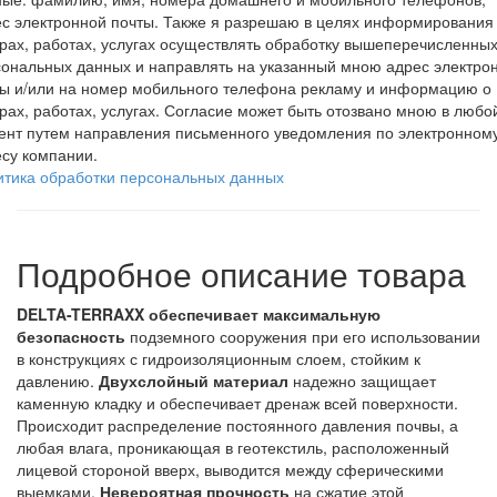
с электронной почты. Также я разрешаю в целях информирования
рах, работах, услугах осуществлять обработку вышеперечисленны
ональных данных и направлять на указанный мною адрес электро
ты и/или на номер мобильного телефона рекламу и информацию о
рах, работах, услугах. Согласие может быть отозвано мною в любо
ент путем направления письменного уведомления по электронном
су компании.
итика обработки персональных данных
Подробное описание товара
DELTA-TERRAXX обеспечивает максимальную
безопасность
подземного сооружения при его использовании
в конструкциях с гидроизоляционным слоем, стойким к
давлению.
Двухслойный материал
надежно защищает
каменную кладку и обеспечивает дренаж всей поверхности.
Происходит распределение постоянного давления почвы, а
любая влага, проникающая в геотекстиль, расположенный
лицевой стороной вверх, выводится между сферическими
выемками.
Невероятная прочность
на сжатие этой