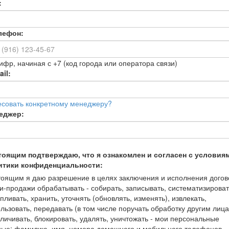
:
лефон:
ифр, начиная с +7 (код города или оператора связи)
il:
есовать конкретному менеджеру?
еджер:
тоящим подтверждаю, что я ознакомлен и согласен с условия
итики конфиденциальности:
оящим я даю разрешение в целях заключения и исполнения догов
и-продажи обрабатывать - собирать, записывать, систематизироват
пливать, хранить, уточнять (обновлять, изменять), извлекать,
льзовать, передавать (в том числе поручать обработку другим лица
личивать, блокировать, удалять, уничтожать - мои персональные
ные: фамилию, имя, номера домашнего и мобильного телефонов,