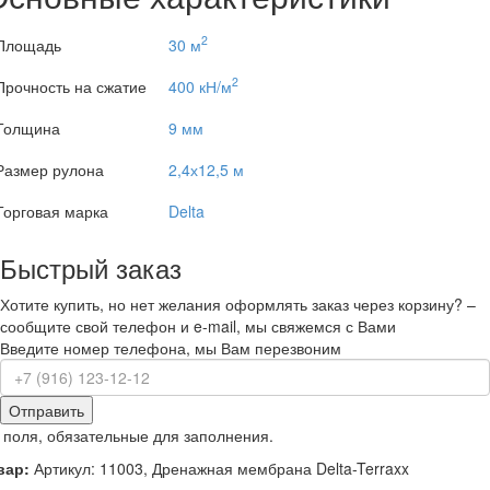
2
Площадь
30 м
2
Прочность на сжатие
400 кН/м
Толщина
9 мм
Размер рулона
2,4х12,5 м
Торговая марка
Delta
Быстрый заказ
Хотите купить, но нет желания оформлять заказ через корзину? –
сообщите свой телефон и e-mail, мы свяжемся с Вами
Введите номер телефона, мы Вам перезвоним
Отправить
 поля, обязательные для заполнения.
вар:
Артикул: 11003, Дренажная мембрана Delta-Terraxx