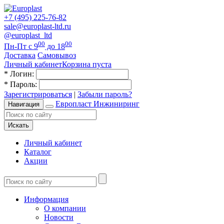
+7 (495) 225-76-82
sale@europlast-ltd.ru
@europlast_ltd
00
00
Пн-Пт с 9
до 18
Доставка
Самовывоз
Личный кабинет
Корзина пуста
*
Логин:
*
Пароль:
Зарегистрироваться
|
Забыли пароль?
Европласт Инжиниринг
Навигация
Искать
Личный кабинет
Каталог
Акции
Информация
О компании
Новости