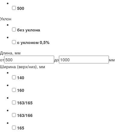
500
Уклон
без уклона
с уклоном 0,5%
Длина, мм
от
до
мм
Ширина (верх/низ), мм
140
160
163/165
163/166
165