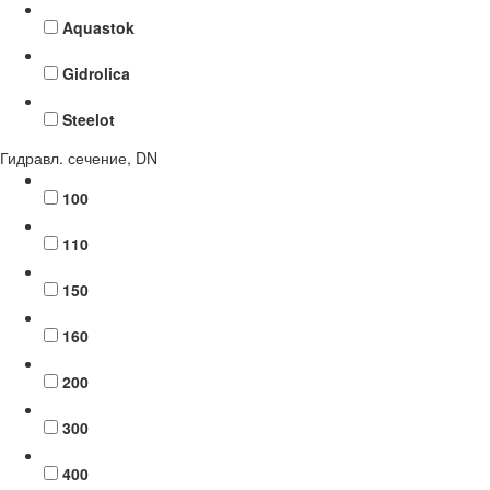
Aquastok
Gidrolica
Steelot
Гидравл. сечение, DN
100
110
150
160
200
300
400