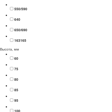
550/590
640
650/690
163165
Высота, мм
60
75
80
85
95
100