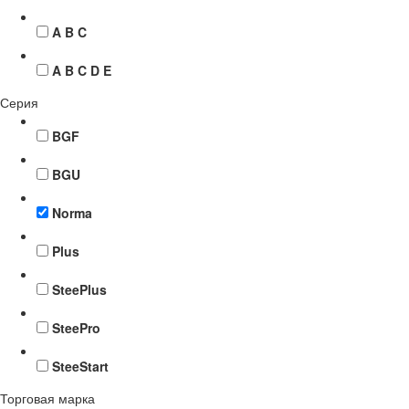
A B C
A B C D E
Серия
BGF
BGU
Norma
Plus
SteePlus
SteePro
SteeStart
Торговая марка